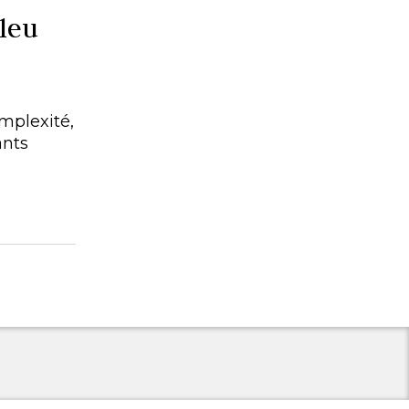
leu
mplexité,
ants