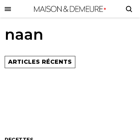
Skip
to
main
content
naan
ARTICLES RÉCENTS
RECETTES