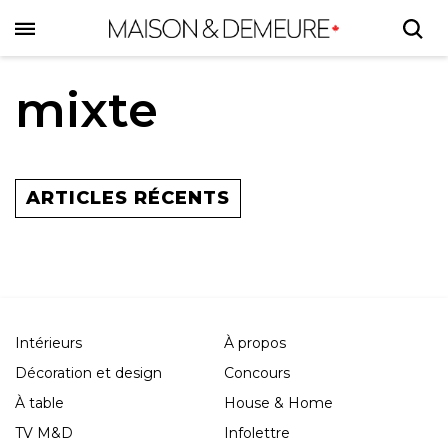
Skip
to
main
content
mixte
ARTICLES RÉCENTS
Intérieurs
À propos
Décoration et design
Concours
À table
House & Home
TV M&D
Infolettre