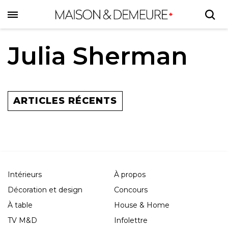
Skip
to
main
content
Julia Sherman
ARTICLES RÉCENTS
Intérieurs
À propos
Décoration et design
Concours
À table
House & Home
TV M&D
Infolettre