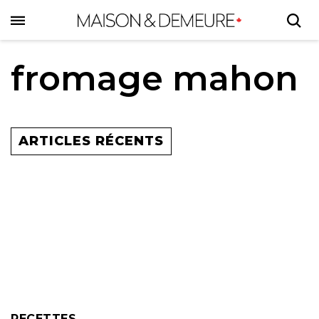
Skip
to
main
content
fromage mahon
ARTICLES RÉCENTS
RECETTES