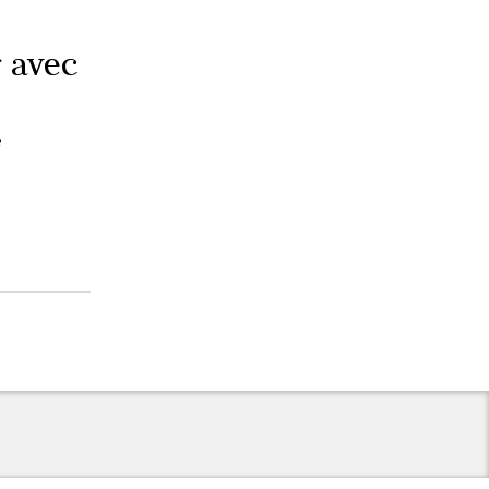
r avec
e