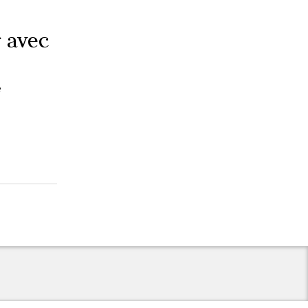
r avec
e