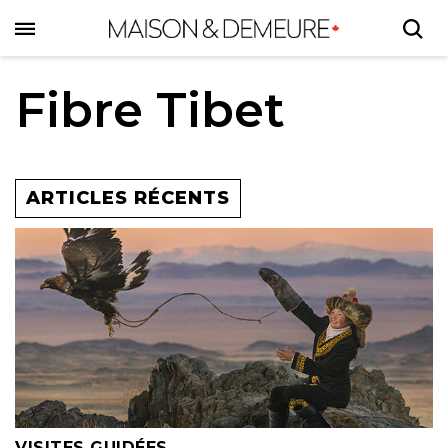
Skip
to
main
content
Fibre Tibet
ARTICLES RÉCENTS
VISITES GUIDÉES