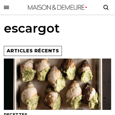
Skip
to
main
content
escargot
ARTICLES RÉCENTS
RECETTES