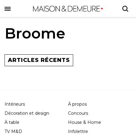
Skip
to
main
content
Broome
ARTICLES RÉCENTS
Intérieurs
À propos
Décoration et design
Concours
À table
House & Home
TV M&D
Infolettre