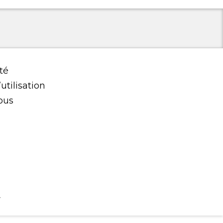
té
utilisation
ous
.