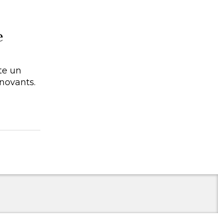
e
te un
novants.