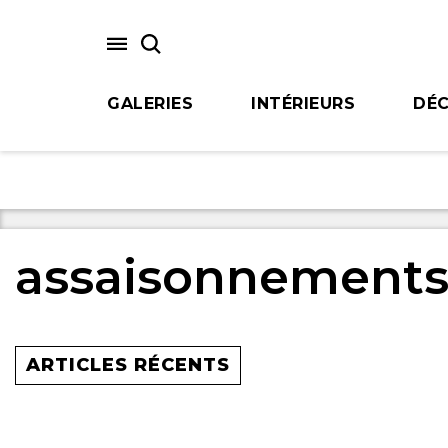
Skip
to
main
content
GALERIES
INTÉRIEURS
DÉC
assaisonnement
ARTICLES RÉCENTS