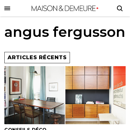
Skip
to
main
content
angus fergusson
ARTICLES RÉCENTS
CONSEILS DÉCO