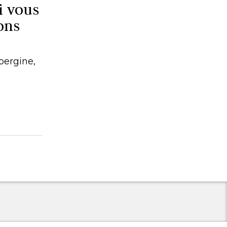
i vous
ons
bergine,