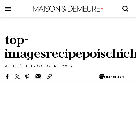
Skip
to
main
content
top-
imagesrecipepoischich
PUBLIÉ LE 16 OCTOBRE 2015
IMPRIMER