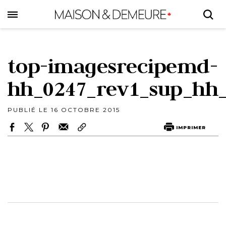
Skip
to
main
content
top-imagesrecipemd-
hh_0247_rev1_sup_hh_
PUBLIÉ LE 16 OCTOBRE 2015
IMPRIMER