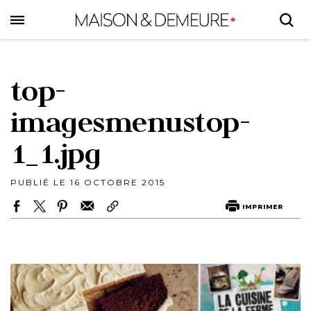
Skip
to
main
content
top-
imagesmenustop-
1_1.jpg
PUBLIÉ LE 16 OCTOBRE 2015
IMPRIMER