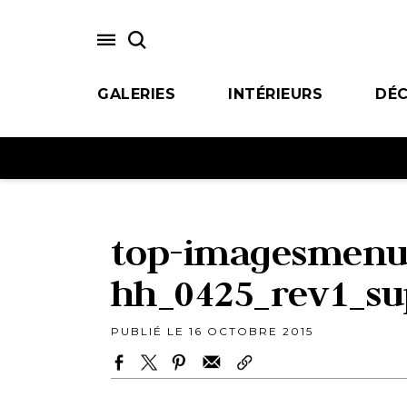
Skip
to
main
content
GALERIES
INTÉRIEURS
DÉC
top-imagesmen
hh_0425_rev1_su
PUBLIÉ LE 16 OCTOBRE 2015