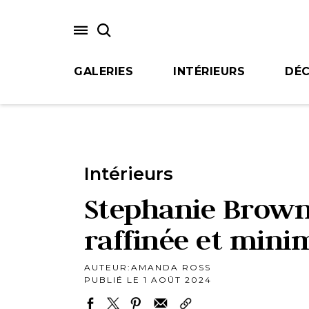
Skip
to
main
content
GALERIES
INTÉRIEURS
DÉC
Intérieurs
Stephanie Brown
raffinée et mini
AUTEUR:
AMANDA ROSS
PUBLIÉ LE 1 AOÛT 2024