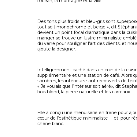
l’océan, la montagne et la ville.
Des tons plus froids et bleu-gris sont superpos
tout soit monochrome et beige », dit Stéphani
devient un point focal dramatique dans la cuisi
manger se trouve un lustre minimaliste emblé
du verre pour souligner l’art des clients, et nou
ajoute la designer.
Intelligemment caché dans un coin de la cuisin
supplémentaire et une station de café. Alors q
sombres, les intérieurs sont recouverts de teinte
« Je voulais que l’intérieur soit aéré», dit Ste
bois blond, la pierre naturelle et les carreaux.
Elle a conçu une menuiserie en frêne pour aj
cœur de l’esthétique minimaliste – et, pour réc
chêne blanc.