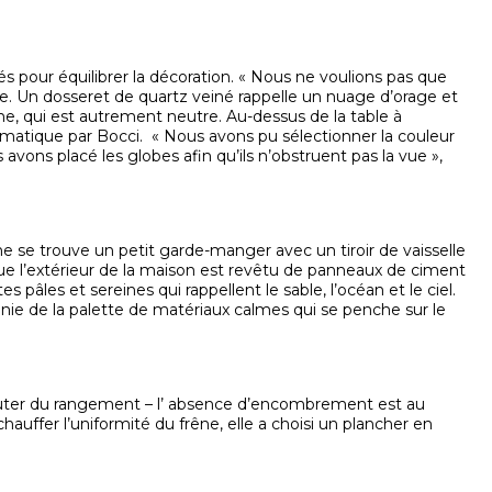
és pour équilibrer la décoration. « Nous ne voulions pas que
e. Un dosseret de quartz veiné rappelle un nuage d’orage et
ne, qui est autrement neutre. Au-dessus de la table à
matique par Bocci. « Nous avons pu sélectionner la couleur
s avons placé les globes afin qu’ils n’obstruent pas la vue »,
e se trouve un petit garde-manger avec un tiroir de vaisselle
ue l’extérieur de la maison est revêtu de panneaux de ciment
s pâles et sereines qui rappellent le sable, l’océan et le ciel.
phanie de la palette de matériaux calmes qui se penche sur le
outer du rangement – l’ absence d’encombrement est au
hauffer l’uniformité du frêne, elle a choisi un plancher en