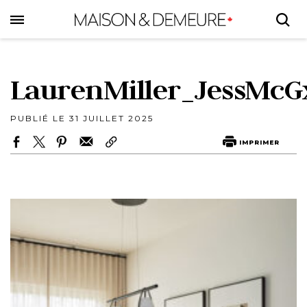
Skip
to
main
content
LaurenMiller_JessMc
PUBLIÉ LE 31 JUILLET 2025
IMPRIMER