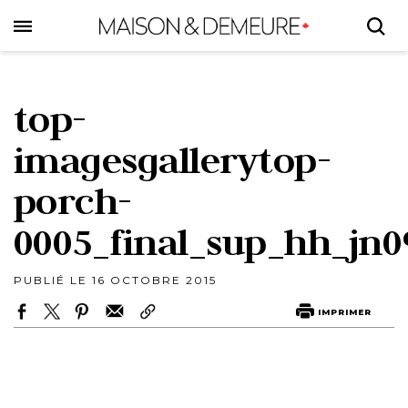
Skip
to
main
content
top-
imagesgallerytop-
porch-
0005_final_sup_hh_jn0
PUBLIÉ LE 16 OCTOBRE 2015
IMPRIMER