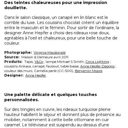
Des teintes chaleureuses pour une impression
douillette.
Dans le salon classique, un canapé en lin blanc est le
comble du luxe. Les coussins chocolat créent un équilibre
entre le masculin et le féminin. Pour sortir de l’ordinaire, la
designer Anne Hepfer a choisi des rideaux rose doux,
agréables à l’oeil et chaleureux, pour une belle touche de
couleur.
Photographe:
Virginia Macdonald
Source:
Maison & Demeure avril 2011
Produits:
Tapis,
Y&Co
; lampe Michael S Smith,
Circa Lighting
;
coussins Ankasa, canapé, fauteuil, table basse,
Anne Hepfer Designs
;
couleur des murs, Camélia perlé (CC-500),
Benjamin Moore
.
Designer:
Anne Hepfer
Une palette délicate et quelques touches
personnalisées.
Sur des tringles en cuivre, les rideaux turquoise pleine
hauteur habillent le séjour et donnent plus de présence au
mobilier, notamment à cette belle ottomane en cuir
caramel. Le téléviseur est suspendu au-dessus d’une