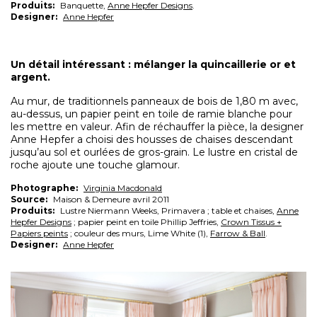
Produits:
Banquette,
Anne Hepfer Designs
.
Designer:
Anne Hepfer
Un détail intéressant : mélanger la quincaillerie or et
argent.
Au mur, de traditionnels panneaux de bois de 1,80 m avec,
au-dessus, un papier peint en toile de ramie blanche pour
les mettre en valeur. Afin de réchauffer la pièce, la designer
Anne Hepfer a choisi des housses de chaises descendant
jusqu’au sol et ourlées de gros-grain. Le lustre en cristal de
roche ajoute une touche glamour.
Photographe:
Virginia Macdonald
Source:
Maison & Demeure avril 2011
Produits:
Lustre Niermann Weeks, Primavera ; table et chaises,
Anne
Hepfer Designs
; papier peint en toile Phillip Jeffries,
Crown Tissus +
Papiers peints
; couleur des murs, Lime White (1),
Farrow & Ball
.
Designer:
Anne Hepfer