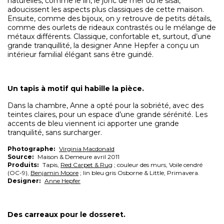
naturelles, comme le lin, le jonc de mer ou le sisal,
adoucissent les aspects plus classiques de cette maison.
Ensuite, comme des bijoux, on y retrouve de petits détails,
comme des ourlets de rideaux contrastés ou le mélange de
métaux différents. Classique, confortable et, surtout, d’une
grande tranquillité, la designer Anne Hepfer a conçu un
intérieur familial élégant sans être guindé.
Un tapis à motif qui habille la pièce.
Dans la chambre, Anne a opté pour la sobriété, avec des
teintes claires, pour un espace d’une grande sérénité. Les
accents de bleu viennent ici apporter une grande
tranquilité, sans surcharger.
Photographe:
Virginia Macdonald
Source:
Maison & Demeure avril 2011
Produits:
Tapis,
Red Carpet & Rug
; couleur des murs, Voile cendré
(OC-9),
Benjamin Moore
; lin bleu gris Osborne & Little, Primavera.
Designer:
Anne Hepfer
Des carreaux pour le dosseret.