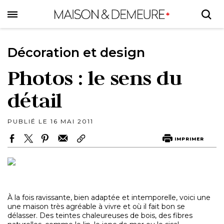
Skip
to
main
content
Décoration et design
Photos : le sens du
détail
PUBLIÉ LE 16 MAI 2011
IMPRIMER
À la fois ravissante, bien adaptée et intemporelle, voici une
une maison très agréable à vivre et où il fait bon se
délasser. Des teintes chaleureuses de bois, des fibres