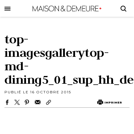
Skip
to
main
content
top-
imagesgallerytop-
md-
dining5_01_sup_hh_de
PUBLIÉ LE 16 OCTOBRE 2015
IMPRIMER