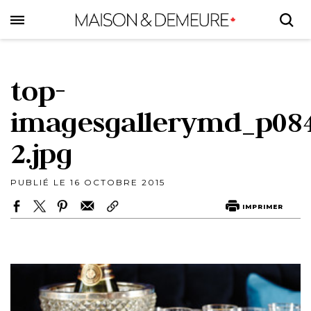
Skip
to
main
content
top-
imagesgallerymd_p08
2.jpg
PUBLIÉ LE 16 OCTOBRE 2015
IMPRIMER