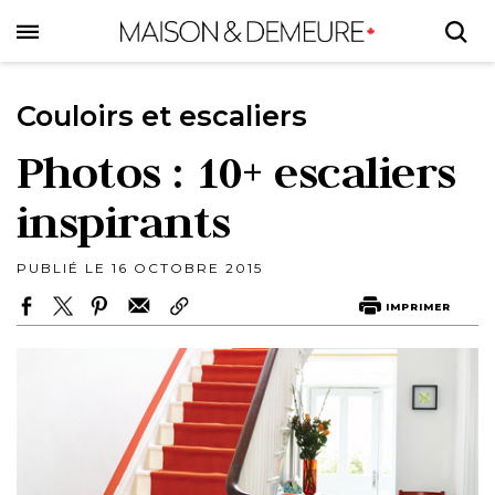
Skip
to
main
content
Couloirs et escaliers
Photos : 10+ escaliers
inspirants
PUBLIÉ LE 16 OCTOBRE 2015
IMPRIMER