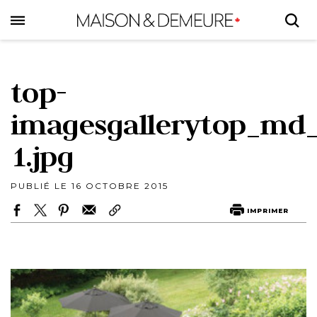
Skip
to
main
content
top-
imagesgallerytop_md
1.jpg
PUBLIÉ LE 16 OCTOBRE 2015
IMPRIMER