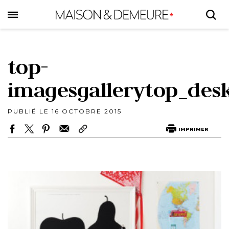
Skip
to
main
content
top-
imagesgallerytop_desk
PUBLIÉ LE 16 OCTOBRE 2015
IMPRIMER