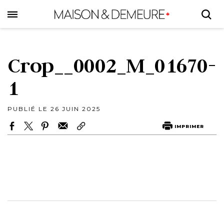
Skip
to
main
content
Crop__0002_M_01670-
1
PUBLIÉ LE 26 JUIN 2025
IMPRIMER