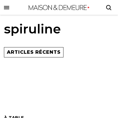
Skip
to
main
content
spiruline
ARTICLES RÉCENTS
À TABLE