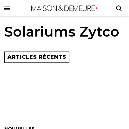
Skip
to
main
content
Solariums Zytco
ARTICLES RÉCENTS
NOUVELLES