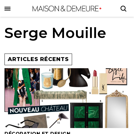
Skip
to
main
content
Serge Mouille
ARTICLES RÉCENTS
DÉCORATION ET DESIGN