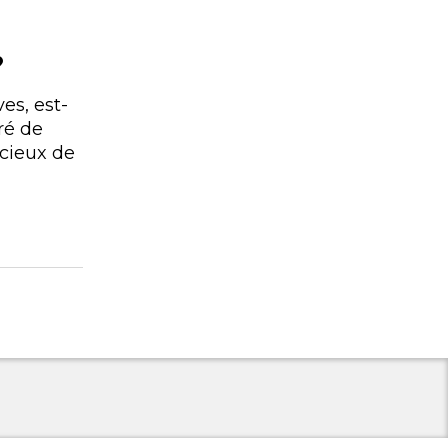
?
es, est-
ré de
acieux de