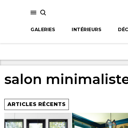
Skip
to
main
content
GALERIES
INTÉRIEURS
DÉC
salon minimalist
ARTICLES RÉCENTS