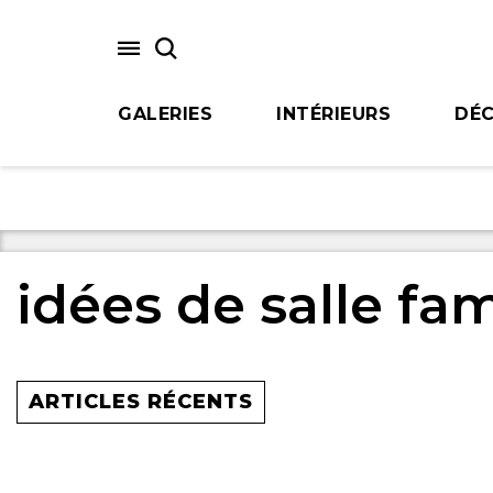
Skip
to
main
content
GALERIES
INTÉRIEURS
DÉC
idées de salle fam
ARTICLES RÉCENTS