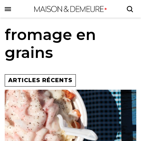
Skip
to
main
content
fromage en
grains
ARTICLES RÉCENTS