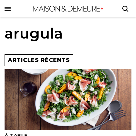
Skip
to
main
content
arugula
ARTICLES RÉCENTS
À TABLE