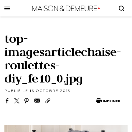
Skip
to
main
content
top-
imagesarticlechaise-
roulettes-
diy_fe10_0.jpg
PUBLIÉ LE 16 OCTOBRE 2015
IMPRIMER