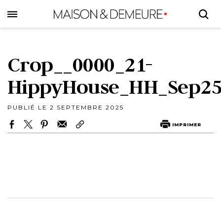
Skip
to
main
content
Crop__0000_21-
HippyHouse_HH_Sep25
PUBLIÉ LE 2 SEPTEMBRE 2025
IMPRIMER