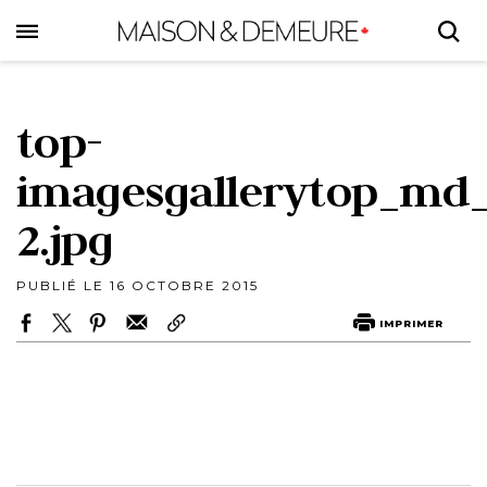
Skip
to
main
content
top-
imagesgallerytop_md
2.jpg
PUBLIÉ LE 16 OCTOBRE 2015
IMPRIMER