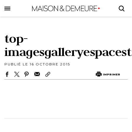
Skip
to
main
content
top-
imagesgalleryespacestr
PUBLIÉ LE 16 OCTOBRE 2015
IMPRIMER