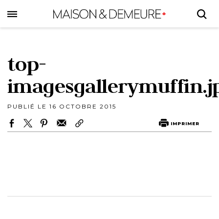
Skip
to
main
content
top-
imagesgallerymuffin.j
PUBLIÉ LE 16 OCTOBRE 2015
IMPRIMER