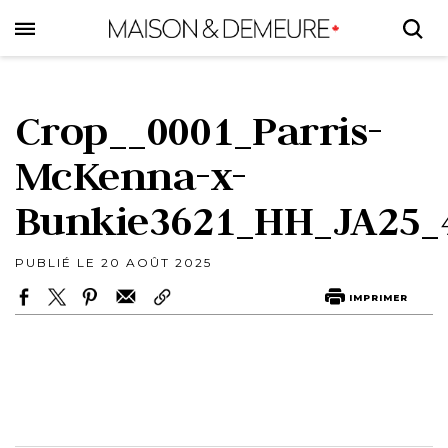
Skip
to
main
content
Crop__0001_Parris-
McKenna-x-
Bunkie3621_HH_JA25_
PUBLIÉ LE 20 AOÛT 2025
IMPRIMER